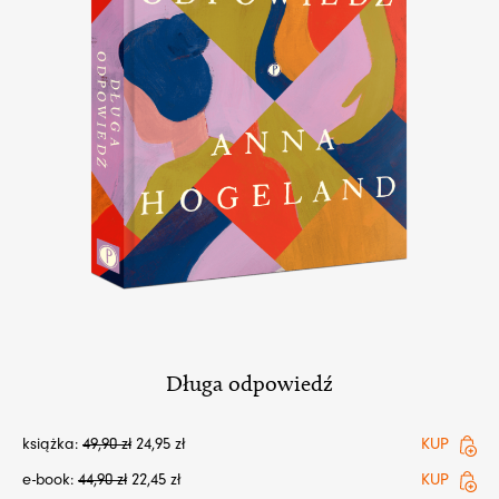
Długa odpowiedź
książka:
49,90
zł
24,95
zł
KUP
e-book:
44,90
zł
22,45
zł
KUP