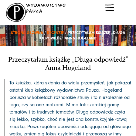
Przejdź
WYDAWNICTWO
do
PAUZA
treści
STRONA GŁÓWNA
/
RECENZJE
/ PRZECZYTAŁAM KSIĄŻKĘ „DŁUGA
ODPOWIEDŹ” ANNA HOGELAND
Przeczytałam książkę „Długa odpowiedź”
Anna Hogeland
To książka, która skłania do wielu przemyśleń, jak pokazał
ostatni klub książkowy wydawnictwa Pauza. Hogeland
porusza w kobietach różnorakie struny i to niezależnie od
tego, czy są one matkami. Mimo tak szerokiej gamy
tematów i to trudnych tematów, Długą odpowiedź czyta
się lekko, szybko, choć nie jest ona konstrukcyjnie łatwą
książką. Poszczególne opowieści odciągają od głównego
wątku, zmieniają fokus czytelniczki i przenoszą w inny