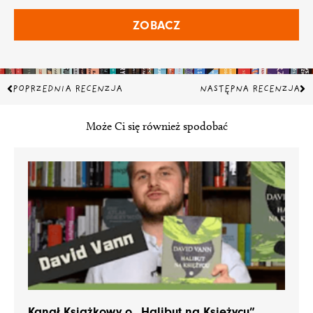
ZOBACZ
Prev
Na
POPRZEDNIA RECENZJA
NASTĘPNA RECENZJA
Może Ci się również spodobać
Kanał Książkowy o „Halibut na Księżycu”