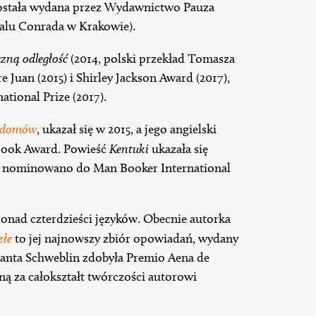
 została wydana przez Wydawnictwo Pauza
iwalu Conrada w Krakowie).
zną odległość
(2014, polski przekład Tomasza
 Juan (2015) i Shirley Jackson Award (2017),
tional Prize (2017).
h domów
, ukazał się w 2015, a jego angielski
Book Award. Powieść
Kentuki
ukazała się
eż nominowano do Man Booker International
nad czterdzieści języków. Obecnie autorka
złe
to jej najnowszy zbiór opowiadań, wydany
anta Schweblin zdobyła Premio Aena de
ną za całokształt twórczości autorowi