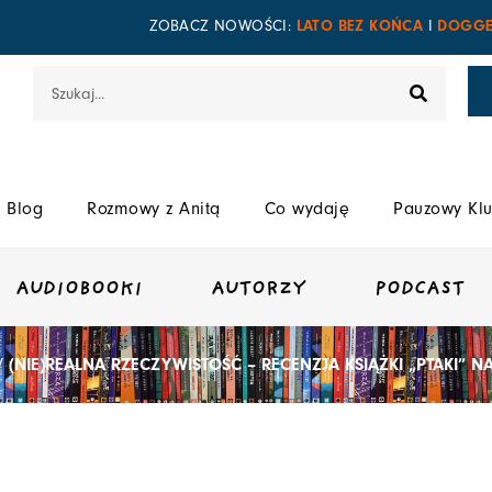
LATO BEZ KOŃCA
DOGGE
ZOBACZ NOWOŚCI:
I
Szukaj
Blog
Rozmowy z Anitą
Co wydaję
Pauzowy Klu
AUDIOBOOKI
AUTORZY
PODCAST
/ (NIE)REALNA RZECZYWISTOŚĆ – RECENZJA KSIĄŻKI „PTAKI” 