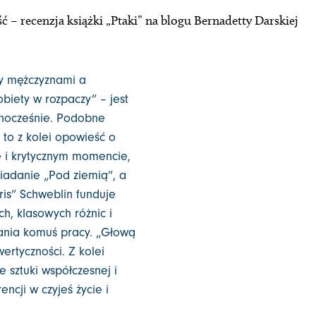
ć – recenzja książki „Ptaki” na blogu Bernadetty Darskiej
y mężczyznami a
biety w rozpaczy” – jest
dnocześnie. Podobne
 to z kolei opowieść o
ę i krytycznym momencie,
wiadanie „Pod ziemią”, a
ris” Schweblin funduje
h, klasowych różnic i
ania komuś pracy. „Głową
wertyczności. Z kolei
 sztuki współczesnej i
ncji w czyjeś życie i