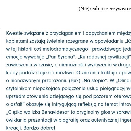
(Nie)realna rzeczywistoś
Kwestie związane z przyciąganiem i odpychaniem międz
kobietami zostają świetnie rozegrane w opowiadaniu „Ko
w tej historii coś melodramatycznego i prawdziwego je
emocje wywołuje „Pan Syrena”. „Ku radosnej cywilizacji”
zawieszeniu w czasie, o niemożności wyruszenia w drog
kiedy podróż staje się możliwa. O znikaniu traktuje opo
o nienazwanym przerażeniu (złu?) „Na stepie”. W „Olingi
czytelnikom niepokojące połączenie usług pielęgnacyjnyc
uprzedmiotowienia dziejącego się pod pozorem oferow
o asfalt” okazuje się intrygującą refleksją na temat intro
„Ciężka walizka Benavidesa” to oryginalny głos w sprawie
uwikłania prezentacji w biografię oraz autentycznej ingere
kreacji. Bardzo dobre!