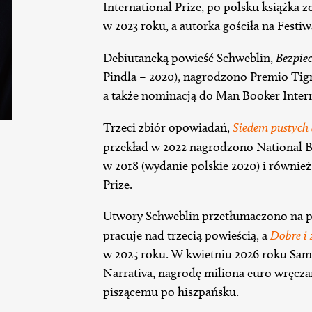
International Prize, po polsku książka
w 2023 roku, a autorka gościła na Fest
Debiutancką powieść Schweblin,
Bezpiec
Pindla – 2020), nagrodzono Premio Tigre
a także nominacją do Man Booker Interna
Trzeci zbiór opowiadań,
Siedem pustyc
przekład w 2022 nagrodzono National 
w 2018 (wydanie polskie 2020) i równi
Prize.
Utwory Schweblin przetłumaczono na po
pracuje nad trzecią powieścią, a
Dobre i 
w 2025 roku. W kwietniu 2026 roku Sam
Narrativa, nagrodę miliona euro wręcza
piszącemu po hiszpańsku.