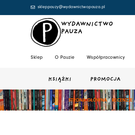
Przejdź
skleppauzy@wydawnictwopauza.pl
do
treści
WYDAWNICTWO
PAUZA
Sklep
O Pauzie
Współpracownicy
KSIĄŻKI
PROMOCJA
STRONA GŁÓWNA
/
RECENZJE