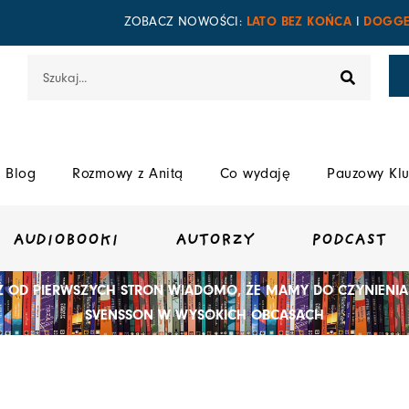
LATO BEZ KOŃCA
DOGGE
ZOBACZ NOWOŚCI:
I
Szukaj
Blog
Rozmowy z Anitą
Co wydaję
Pauzowy Klu
AUDIOBOOKI
AUTORZY
PODCAST
UŻ OD PIERWSZYCH STRON WIADOMO, ŻE MAMY DO CZYNIENIA 
SVENSSON W WYSOKICH OBCASACH