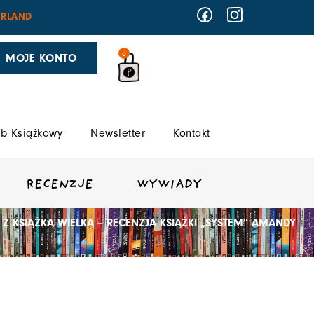
RLAND
0
MOJE KONTO
b Książkowy
Newsletter
Kontakt
RECENZJE
WYWIADY
Z KSIĄŻKĄ WIELKĄ – RECENZJA KSIĄŻKI „SYSTEM” AMANDY