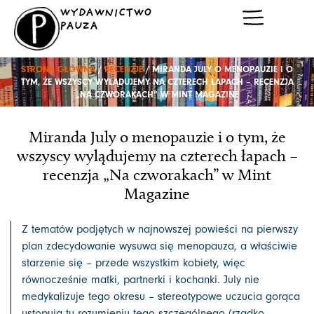
Przejdź
WYDAWNICTWO
do
PAUZA
treści
STRONA GŁÓWNA
/
RECENZJE
/ MIRANDA JULY O MENOPAUZIE I O
TYM, ŻE WSZYSCY WYLĄDUJEMY NA CZTERECH ŁAPACH – RECENZJA
„NA CZWORAKACH” W MINT MAGAZINE
Miranda July o menopauzie i o tym, że
wszyscy wylądujemy na czterech łapach –
recenzja „Na czworakach” w Mint
Magazine
Z tematów podjętych w najnowszej powieści na pierwszy
plan zdecydowanie wysuwa się menopauza, a właściwie
starzenie się – przede wszystkim kobiety, więc
równocześnie matki, partnerki i kochanki. July nie
medykalizuje tego okresu – stereotypowe uczucia gorąca
ustępują tu rozumieniu tego szczególnego (rzadko