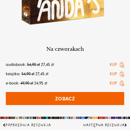
Na czworakach
audiobook:
54,90
zł
27,45
zł
KUP
książka:
54,90
zł
27,45
zł
KUP
e-book:
49,90
zł
24,95
zł
KUP
ZOBACZ
Prev
Na
POPRZEDNIA RECENZJA
NASTĘPNA RECENZJA