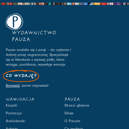
WYDAWNICTWO
PAUZA
Pauza zrodziła się z pasji – do czytania i
dobrej prozy zagranicznej. Specjalizuje
się w literaturze z wyższej półki, która
wciąga, pochłania, wywołuje emocje.
CO WYDAJĘ?
Sprawdź
, zanim napiszesz!
NAWIGACJA
PAUZA
Książki
Strona główna
Promocja
Sklep
Audiobooki
O Pauzie
Autorzy
Co wydaję