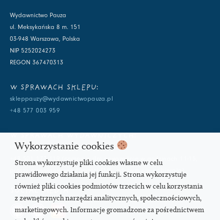
Wydawnictwo Pauza
ul. Meksykańska 8 m. 151
03-948 Warszawa, Polska
NIP 5252024273
REGON 367470313
W SPRAWACH SKLEPU:
skleppauzy@wydawnictwopauza.pl
+48 577 003 959
W SPRAWACH WYDAWNICZYCH:
Wykorzystanie cookies
info@wydawnictwopauza.pl
+48 501 177 119 (czynny w dni powszednie w godzinach 11-15,
Strona wykorzystuje pliki cookies własne w celu
proszę o wysłanie wiadomości SMS, gdybym nie odbierała)
prawidłowego działania jej funkcji. Strona wykorzystuje
również pliki cookies podmiotów trzecich w celu korzystania
SOCIAL MEDIA
z zewnętrznych narzędzi analitycznych, społecznościowych,
marketingowych. Informacje gromadzone za pośrednictwem