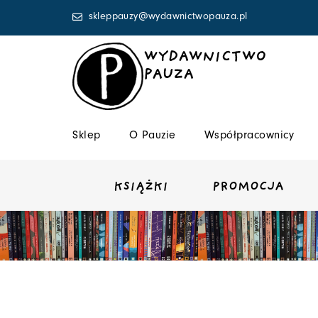
Przejdź
skleppauzy@wydawnictwopauza.pl
do
treści
WYDAWNICTWO
PAUZA
Sklep
O Pauzie
Współpracownicy
KSIĄŻKI
PROMOCJA