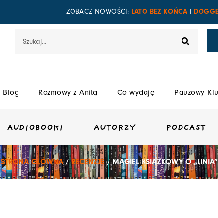
LATO BEZ KOŃCA
DOGGE
ZOBACZ NOWOŚCI:
I
Szukaj
Blog
Rozmowy z Anitą
Co wydaję
Pauzowy Klu
AUDIOBOOKI
AUTORZY
PODCAST
STRONA GŁÓWNA
/
RECENZJE
/ MAGIEL KSIĄŻKOWY O „LINIA”