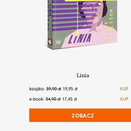
Linia
książka:
39,90
zł
19,95
zł
KUP
e-book:
34,90
zł
17,45
zł
KUP
ZOBACZ