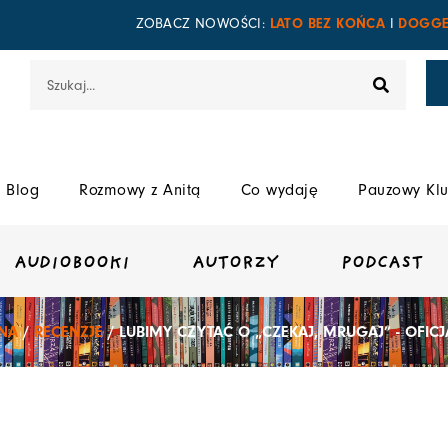
LATO BEZ KOŃCA
DOGGE
ZOBACZ NOWOŚCI:
I
Szukaj
Blog
Rozmowy z Anitą
Co wydaję
Pauzowy Klu
AUDIOBOOKI
AUTORZY
PODCAST
NA
/
RECENZJE
/ LUBIMY CZYTAĆ O „CZEKAJ, MRUGAJ” - OFIC