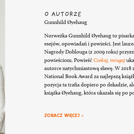
O AUTORZE
Gunnhild Øyehaug
Norweżka Gunnhild Øyehaug to pisarka 
esejów, opowiadań i powieści. Jest laur
Nagrody Doblouga (z 2009 roku) przyz
powieściom. Powieść
Czekaj, mrugaj
uka
autorce natychmiastową sławę. W 2018
National Book Award za najlepszą książ
pozycja ta trafia dopiero po dekadzie, a
książka Øyehaug, która ukazała się po p
ZOBACZ WIĘCEJ »