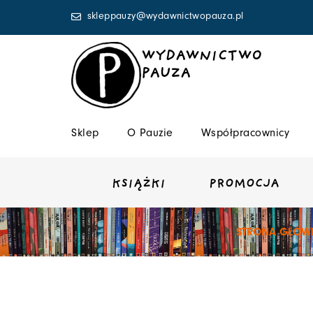
Przejdź
skleppauzy@wydawnictwopauza.pl
do
treści
WYDAWNICTWO
PAUZA
Sklep
O Pauzie
Współpracownicy
KSIĄŻKI
PROMOCJA
STRONA GŁÓW