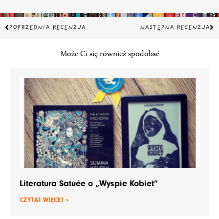
Prev
Na
POPRZEDNIA RECENZJA
NASTĘPNA RECENZJA
Może Ci się również spodobać
Literatura Satuée o „Wyspie Kobiet”
CZYTAJ WIĘCEJ »