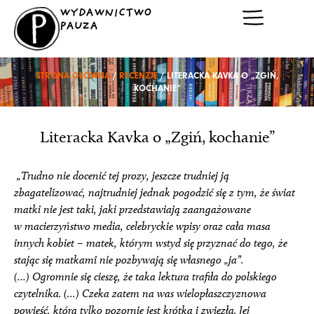
Przejdź
WYDAWNICTWO
do
PAUZA
treści
STRONA GŁÓWNA
/
RECENZJE
/ LITERACKA KAVKA O „ZGIŃ,
KOCHANIE”
Literacka Kavka o „Zgiń, kochanie”
„Trudno nie docenić tej prozy, jeszcze trudniej ją
zbagatelizować, najtrudniej jednak pogodzić się z tym, że świat
matki nie jest taki, jaki przedstawiają zaangażowane
w macierzyństwo media, celebryckie wpisy oraz cała masa
innych kobiet – matek, którym wstyd się przyznać do tego, że
stając się matkami nie pozbywają się własnego „ja”.
(…) Ogromnie się cieszę, że taka lektura trafiła do polskiego
czytelnika. (…) Czeka zatem na was wielopłaszczyznowa
powieść, która tylko pozornie jest krótka i zwięzła. Jej