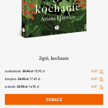
Zgiń, kochanie
audiobook:
39,90
zł
19,95
zł
KUP
książka:
34,90
zł
17,45
zł
KUP
e-book:
29,90
zł
14,95
zł
KUP
ZOBACZ