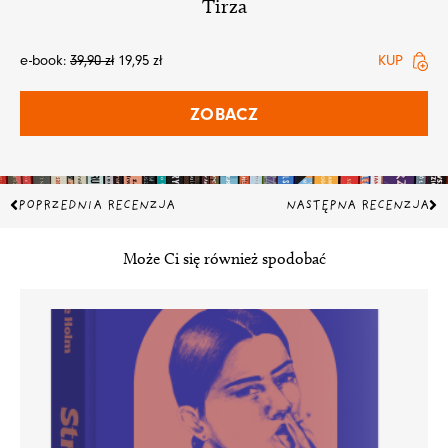
Tirza
e-book:
39,90
zł
19,95
zł
KUP
ZOBACZ
Prev
Na
POPRZEDNIA RECENZJA
NASTĘPNA RECENZJA
Może Ci się również spodobać