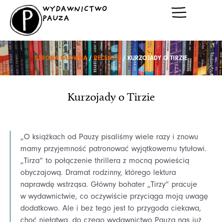
Przejdź
WYDAWNICTWO
do
PAUZA
treści
STRONA GŁÓWNA
/
RECENZJE
/ KURZOJADY O TIRZIE
Kurzojady o Tirzie
„O książkach od Pauzy pisaliśmy wiele razy i znowu
mamy przyjemność patronować wyjątkowemu tytułowi.
„Tirza” to połączenie thrillera z mocną powieścią
obyczajową. Dramat rodzinny, którego lektura
naprawdę wstrząsa. Główny bohater „Tirzy” pracuje
w wydawnictwie, co oczywiście przyciąga moją uwagę
dodatkowo. Ale i bez tego jest to przygoda ciekawa,
choć niełatwa, do czego wydawnictwo Pauza nas już