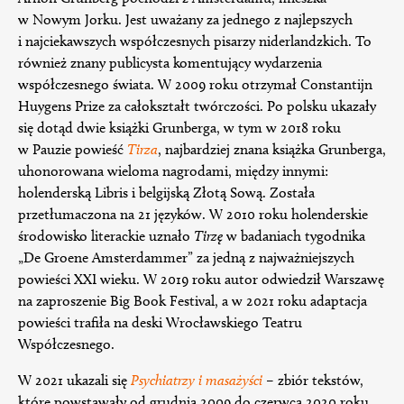
w Nowym Jorku. Jest uważany za jednego z najlepszych
i najciekawszych współczesnych pisarzy niderlandzkich. To
również znany publicysta komentujący wydarzenia
współczesnego świata. W 2009 roku otrzymał Constantijn
Huygens Prize za całokształt twórczości. Po polsku ukazały
się dotąd dwie książki Grunberga, w tym w 2018 roku
w Pauzie powieść
Tirza
, najbardziej znana książka Grunberga,
uhonorowana wieloma nagrodami, między innymi:
holenderską Libris i belgijską Złotą Sową. Została
przetłumaczona na 21 języków. W 2010 roku holenderskie
środowisko literackie uznało
Tirzę
w badaniach tygodnika
„De Groene Amsterdammer” za jedną z najważniejszych
powieści XXI wieku. W 2019 roku autor odwiedził Warszawę
na zaproszenie Big Book Festival, a w 2021 roku adaptacja
powieści trafiła na deski Wrocławskiego Teatru
Współczesnego.
W 2021 ukazali się
Psychiatrzy i masażyści
– zbiór tekstów,
które powstawały od grudnia 2009 do czerwca 2020 roku,