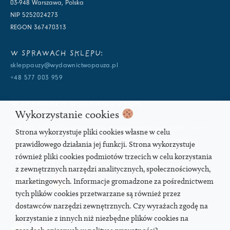
03-948 Warszawa, Polska
NIP 5252024273
REGON 367470313
W SPRAWACH SKLEPU:
skleppauzy@wydawnictwopauza.pl
+48 577 003 959
W SPRAWACH WYDAWNICZYCH:
Wykorzystanie cookies
info@wydawnictwopauza.pl
+48 501 177 119 (czynny w dni powszednie w godzinach 11-15,
Strona wykorzystuje pliki cookies własne w celu
proszę o wysłanie wiadomości SMS, gdybym nie odbierała)
prawidłowego działania jej funkcji. Strona wykorzystuje
również pliki cookies podmiotów trzecich w celu korzystania
SOCIAL MEDIA
z zewnętrznych narzędzi analitycznych, społecznościowych,
marketingowych. Informacje gromadzone za pośrednictwem
tych plików cookies przetwarzane są również przez
dostawców narzędzi zewnętrznych. Czy wyrażach zgodę na
PODCAST
korzystanie z innych niż niezbędne plików cookies na