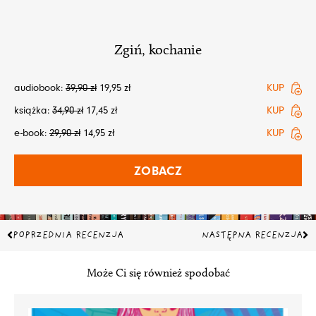
Zgiń, kochanie
audiobook:
39,90
zł
19,95
zł
KUP
książka:
34,90
zł
17,45
zł
KUP
e-book:
29,90
zł
14,95
zł
KUP
ZOBACZ
Prev
Na
POPRZEDNIA RECENZJA
NASTĘPNA RECENZJA
Może Ci się również spodobać