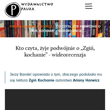
Przejdź
WYDAWNICTWO
do
PAUZA
treści
STRONA GŁÓWNA
/
RECENZJE
/ KTO CZYTA, ŻYJE PODWÓJNIE O
„ZGIŃ, KOCHANIE” - WIDEORECENZJA
Kto czyta, żyje podwójnie o „Zgiń,
kochanie” - wideorecenzja
Jerzy Bandel opowiada o tym, dlaczego podobała mu
Zgiń Kochanie
Ariany Harwicz
się lektura
autorstwa