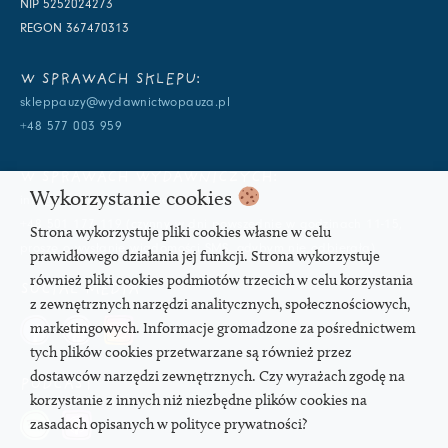
NIP 5252024273
REGON 367470313
W SPRAWACH SKLEPU:
skleppauzy@wydawnictwopauza.pl
+48 577 003 959
W SPRAWACH WYDAWNICZYCH:
Wykorzystanie cookies
info@wydawnictwopauza.pl
+48 501 177 119 (czynny w dni powszednie w godzinach 11-15,
Strona wykorzystuje pliki cookies własne w celu
proszę o wysłanie wiadomości SMS, gdybym nie odbierała)
prawidłowego działania jej funkcji. Strona wykorzystuje
również pliki cookies podmiotów trzecich w celu korzystania
SOCIAL MEDIA
z zewnętrznych narzędzi analitycznych, społecznościowych,
marketingowych. Informacje gromadzone za pośrednictwem
tych plików cookies przetwarzane są również przez
dostawców narzędzi zewnętrznych. Czy wyrażach zgodę na
PODCAST
korzystanie z innych niż niezbędne plików cookies na
zasadach opisanych w polityce prywatności?