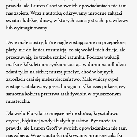
prawda, ale Lauren Groff w swoich opowiadaniach nie tam
nas zabiera. Wraz z autorką odkrywamy mroczne zakątki
świata i ludzkiej duszy, w których czai się strach, prawdziwy
lub wyimaginowany.
Dwie małe siostry, które nagle zostają same na przepięknej
plaży, nie do końca rozumieją, co się wokół nich dzieje, ale
przeczuwają, że trzeba szukać ratunku. Podczas wakacji
matka z kilkuletnimi synkami zostają w domu na odludziu
zdani tylko na siebie; muszą przeżyć, choć w bujnych
zaroślach czai się niebezpieczeństwo. Malowniczy cypel
zostaje zaatakowany przez huragan i tylko czas pokaże, czy
samotna kobieta przetrwa atak żywiołu w opuszczonym
miasteczku.
Dla wielu Floryda to miejsce pełne słońca, kryształowo
czystej, błękitnej wody i białych piasków. Być może to
prawda, ale Lauren Groff w swoich opowiadaniach nie tam
nas zabiera. Wraz z autorką odkrywamy mroczne zakątki