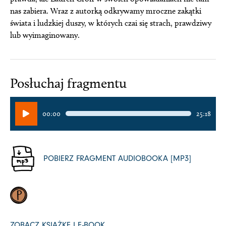
nas zabiera. Wraz z autorką odkrywamy mroczne zakątki
świata i ludzkiej duszy, w których czai się strach, prawdziwy
lub wyimaginowany.
Posłuchaj fragmentu
Odtwarzacz
00:00
25:18
plików
dźwiękowych
POBIERZ FRAGMENT AUDIOBOOKA [MP3]
ZOBACZ KSIĄŻKĘ I E-BOOK