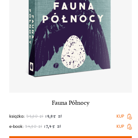
Fauna Północy
książka:
KUP
39,90
zł
19,95
zł
e-book:
KUP
34,90
zł
17,45
zł