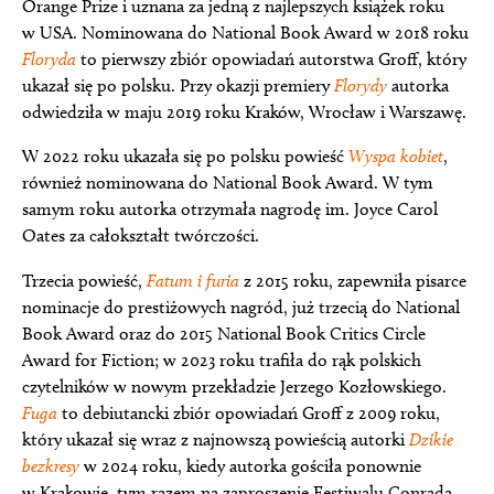
Orange Prize i uznana za jedną z najlepszych książek roku
w USA. Nominowana do National Book Award w 2018 roku
Floryda
to pierwszy zbiór opowiadań autorstwa Groff, który
ukazał się po polsku. Przy okazji premiery
Florydy
autorka
odwiedziła w maju 2019 roku Kraków, Wrocław i Warszawę.
W 2022 roku ukazała się po polsku powieść
Wyspa kobiet
,
również nominowana do National Book Award. W tym
samym roku autorka otrzymała nagrodę im. Joyce Carol
Oates za całokształt twórczości.
Trzecia powieść,
Fatum i furia
z 2015 roku, zapewniła pisarce
nominacje do prestiżowych nagród, już trzecią do National
Book Award oraz do 2015 National Book Critics Circle
Award for Fiction; w 2023 roku trafiła do rąk polskich
czytelników w nowym przekładzie Jerzego Kozłowskiego.
Fuga
to debiutancki zbiór opowiadań Groff z 2009 roku,
który ukazał się wraz z najnowszą powieścią autorki
Dzikie
bezkresy
w 2024 roku, kiedy autorka gościła ponownie
w Krakowie, tym razem na zaproszenie Festiwalu Conrada.