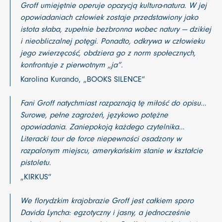
Groff umiejętnie operuje opozycją kultura-natura. W jej
opowiadaniach człowiek zostaje przedstawiony jako
istota słaba, zupełnie bezbronna wobec natury — dzikiej
i nieobliczalnej potęgi. Ponadto, odkrywa w człowieku
jego zwierzęcość, obdziera go z norm społecznych,
konfrontuje z pierwotnym „ja”.
Karolina Kurando, „BOOKS SILENCE”
Fani Groff natychmiast rozpoznają tę miłość do opisu…
Surowe, pełne zagrożeń, językowo potężne
opowiadania. Zaniepokoją każdego czytelnika…
Literacki tour de force niepewności osadzony w
rozpalonym miejscu, amerykańskim stanie w kształcie
pistoletu.
„KIRKUS”
We florydzkim krajobrazie Groff jest całkiem sporo
Davida Lyncha: egzotyczny i jasny, a jednocześnie