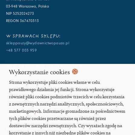
03-948 Warszawa, Polska
NIP 5252024273
REGON 367470313
W SPRAWACH SKLEPU:
skleppauzy@wydawnictwopauza.pl
+48 577 003 959
W SPRAWACH WYDAWNICZYCH:
Wykorzystanie cookies
info@wydawnictwopauza.pl
+48 501 177 119 (czynny w dni powszednie w godzinach 11-15,
Strona wykorzystuje pliki cookies własne w celu
proszę o wysłanie wiadomości SMS, gdybym nie odbierała)
prawidłowego działania jej funkcji. Strona wykorzystuje
również pliki cookies podmiotów trzecich w celu korzystania
SOCIAL MEDIA
z zewnętrznych narzędzi analitycznych, społecznościowych,
marketingowych. Informacje gromadzone za pośrednictwem
tych plików cookies przetwarzane są również przez
dostawców narzędzi zewnętrznych. Czy wyrażach zgodę na
PODCAST
korzystanie z innych niż niezbędne plików cookies na