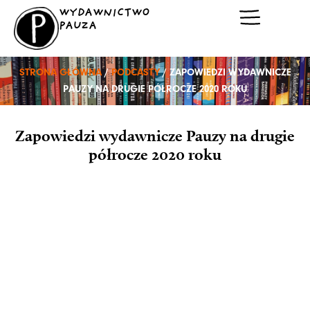
Przejdź
WYDAWNICTWO
do
PAUZA
treści
STRONA GŁÓWNA
/
PODCASTY
/ ZAPOWIEDZI WYDAWNICZE
PAUZY NA DRUGIE PÓŁROCZE 2020 ROKU
Zapowiedzi wydawnicze Pauzy na drugie
półrocze 2020 roku