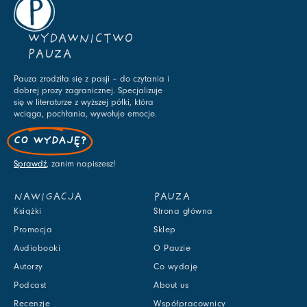
WYDAWNICTWO
PAUZA
Pauza zrodziła się z pasji – do czytania i
dobrej prozy zagranicznej. Specjalizuje
się w literaturze z wyższej półki, która
wciąga, pochłania, wywołuje emocje.
CO WYDAJĘ?
Sprawdź
, zanim napiszesz!
NAWIGACJA
PAUZA
Książki
Strona główna
Promocja
Sklep
Audiobooki
O Pauzie
Autorzy
Co wydaję
Podcast
About us
Recenzje
Współpracownicy