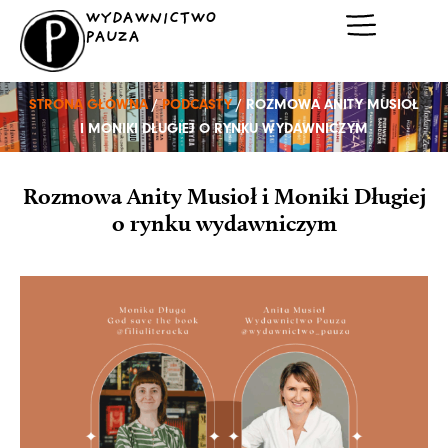
Przejdź
WYDAWNICTWO
do
PAUZA
treści
STRONA GŁÓWNA
/
PODCASTY
/ ROZMOWA ANITY MUSIOŁ
I MONIKI DŁUGIEJ O RYNKU WYDAWNICZYM
Rozmowa Anity Musioł i Moniki Długiej
o rynku wydawniczym