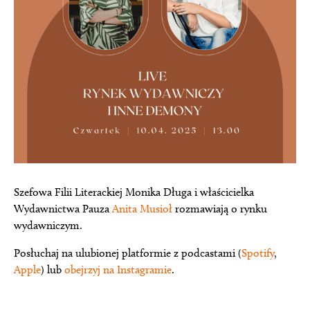
Szefowa Filii Literackiej Monika Długa i właścicielka
Wydawnictwa Pauza
Anita Musioł
rozmawiają o rynku
wydawniczym.
Posłuchaj na ulubionej platformie z podcastami (
Spotify
,
Apple
) lub
obejrzyj na Instagramie
.