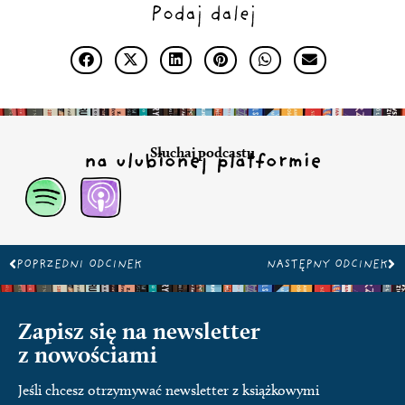
Podaj dalej
Słuchaj podcastu
na ulubionej platformie
Prev
Na
POPRZEDNI ODCINEK
NASTĘPNY ODCINEK
Zapisz się na newsletter
z nowościami
Jeśli chcesz otrzymywać newsletter z książkowymi