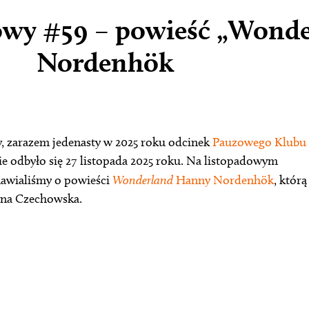
owy #59 – powieść „Wond
Nordenhök
y, zarazem jedenasty w 2025 roku odcinek
Pauzowego Klubu
ie odbyło się 27 listopada 2025 roku. Na listopadowym
awialiśmy o powieści
Wonderland
Hanny Nordenhök
, którą
tyna Czechowska.