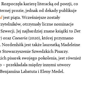
ozpoczęła karierę literacką od poezji, co
sternej prozie, jednak od dekady publikuje
nd
jest piąta. Wcześniejsze zostały
 czytelników, otrzymały liczne nominacje
Szwecji. Jej najbardziej znane książki to
Det
7) oraz
Caesaria
(2020), której przyznano
 Nordenhök jest także laureatką Madeleine
z Stowarzyszenie Szwedzkich Pisarzy.
ich pisarek swojego pokolenia, jest również
o – przekładała między innymi utwory
 Benjamína Labatuta i Eleny Medel.