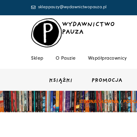
Przejdź
skleppauzy@wydawnictwopauza.pl
do
treści
WYDAWNICTWO
PAUZA
Sklep
O Pauzie
Współpracownicy
KSIĄŻKI
PROMOCJA
STRONA GŁÓWNA
/
PODC