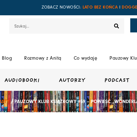
LATO BEZ KOŃCA
DOGGE
ZOBACZ NOWOŚCI:
I
Szukaj
Blog
Rozmowy z Anitą
Co wydaję
Pauzowy Klu
AUDIOBOOKI
AUTORZY
PODCAST
ASTY
/ PAUZOWY KLUB KSIĄŻKOWY #59 – POWIEŚĆ „WONDER