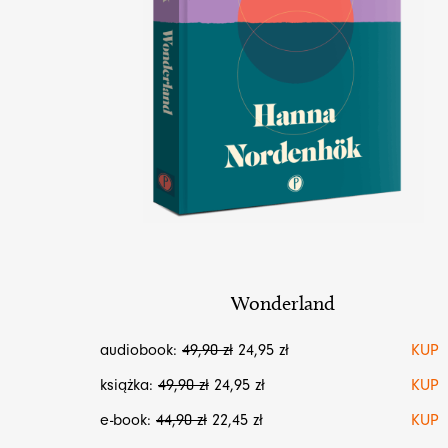
Wonderland
audiobook:
49,90
zł
24,95
zł
KUP
książka:
49,90
zł
24,95
zł
KUP
e-book:
44,90
zł
22,45
zł
KUP