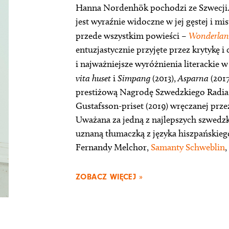
Hanna Nordenhök pochodzi ze Szwecji. R
jest wyraźnie widoczne w jej gęstej i mi
przede wszystkim powieści –
Wonderla
entuzjastycznie przyjęte przez krytykę i
i najważniejsze wyróżnienia literackie w 
vita huset
i
Simpang
(2013),
Asparna
(201
prestiżową Nagrodę Szwedzkiego Radia.
Gustafsson-priset (2019) wręczanej prze
Uważana za jedną z najlepszych szwedzk
uznaną tłumaczką z języka hiszpańskieg
Fernandy Melchor,
Samanty Schweblin
,
ZOBACZ WIĘCEJ »