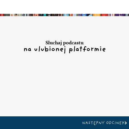
Słuchaj podcastu
na ulubionej platformie
Na
NASTĘPNY ODCINEK