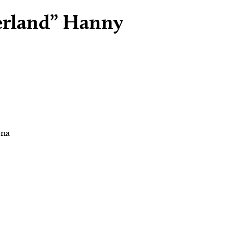
erland” Hanny
 na