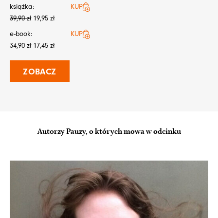
książka:
KUP
39,90
zł
19,95
zł
e-book:
KUP
34,90
zł
17,45
zł
ZOBACZ
Autorzy Pauzy, o których mowa w odcinku