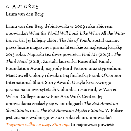
O AUTORZE
Laura van den Berg
Laura van den Berg debiutowała w 2009 roku zbiorem
opowiadań
What the World Will Look Like When All the Water
Leaves Us
. Jej kolejny zbiór,
The Isle of Youth,
został uznany
przez liczne magazyny i pisma literackie za najlepszą książkę
2013 roku. Napisała też dwie powieści:
Find Me
(2015) i
The
Third Hotel
(2018). Została laureatką Rosenthal Family
Foundation Award, nagrody Bard Fiction oraz stypendium
MacDowell Colony i dwukrotną finalistką Frank O’Connor
International Short Story Award. Uczyła kreatywnego
pisania na uniwersytetach Columbia i Harvard, w Warren
Wilson College oraz w Fine Arts Work Center. Jej
opowiadania znalazły się w antologiach
The Best American
Short Stories
oraz
The Best American Mystery Stories
. W Polsce
jest znana z wydanego w 2021 roku zbioru opowiadań
Trzymam wilka za uszy
.
Stan raju
to najnowsza powieść