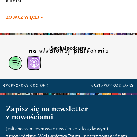
autorki.
ZOBACZ WIĘCEJ »
Słuchaj podcastu
na ulubionej platformie
Prev
Na
POPRZEDNI ODCINEK
NASTĘPNY ODCINEK
Zapisz się na newsletter
z nowościami
Jeśli chcesz otrzymywać newsletter z książkowymi
zapowiedziami Wydawnictwa Pauza, możesz zostawić nam