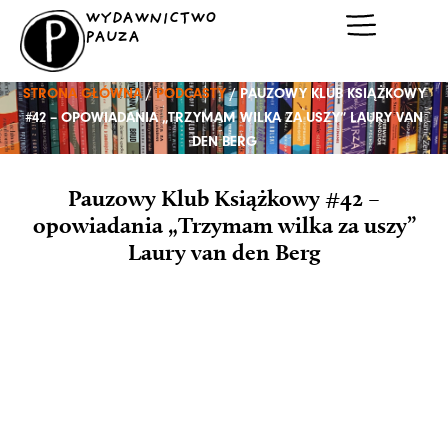
Przejdź
WYDAWNICTWO
do
PAUZA
treści
STRONA GŁÓWNA
/
PODCASTY
/ PAUZOWY KLUB KSIĄŻKOWY
#42 – OPOWIADANIA „TRZYMAM WILKA ZA USZY” LAURY VAN
DEN BERG
Pauzowy Klub Książkowy #42 –
opowiadania „Trzymam wilka za uszy”
Laury van den Berg