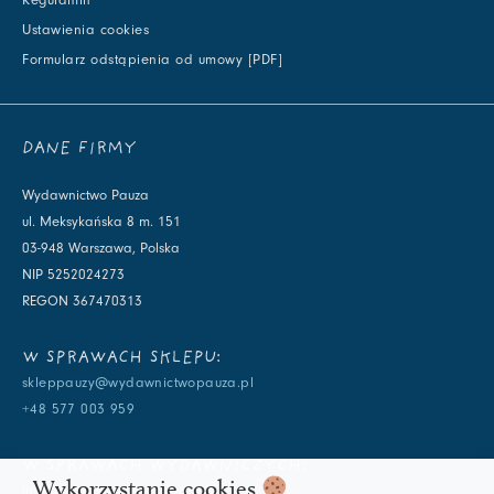
Ustawienia cookies
Formularz odstąpienia od umowy [PDF]
DANE FIRMY
Wydawnictwo Pauza
ul. Meksykańska 8 m. 151
03-948 Warszawa, Polska
NIP 5252024273
REGON 367470313
W SPRAWACH SKLEPU:
skleppauzy@wydawnictwopauza.pl
+48 577 003 959
W SPRAWACH WYDAWNICZYCH:
Wykorzystanie cookies
info@wydawnictwopauza.pl