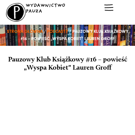
Przejdź
WYDAWNICTWO
do
PAUZA
treści
STRONA GŁÓWNA
/
PODCASTY
/ PAUZOWY KLUB KSIĄŻKOWY
#16 – POWIEŚĆ „WYSPA KOBIET” LAUREN GROFF
Pauzowy Klub Książkowy #16 – powieść
„Wyspa Kobiet" Lauren Groff