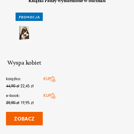
Książki Pauzy wymienione w odcinku
PROMOCJA
Wyspa kobiet
książka:
KUP
44,90
zł
22,45
zł
e-book:
KUP
39,90
zł
19,95
zł
ZOBACZ