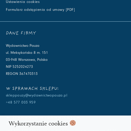
Ustawienia cookies
Formularz odstąpienia od umowy [PDF]
DANE FIRMY
Wydawnictwo Pauza
ul. Meksykańska 8 m. 151
03-948 Warszawa, Polska
NIP 5252024273
REGON 367470313
W SPRAWACH SKLEPU:
skleppauzy@wydawnictwopauza.pl
+48 577 003 959
W SPRAWACH WYDAWNICZYCH:
Wykorzystanie cookies
info@wydawnictwopauza.pl
+48 501 177 119 (czynny w dni powszednie w godzinach 11-15,