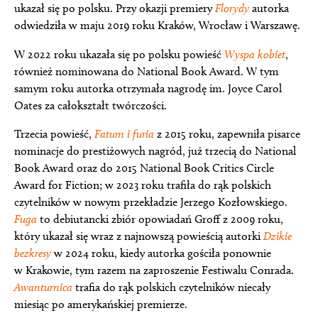
ukazał się po polsku. Przy okazji premiery
Florydy
autorka
odwiedziła w maju 2019 roku Kraków, Wrocław i Warszawę.
W 2022 roku ukazała się po polsku powieść
Wyspa kobiet
,
również nominowana do National Book Award. W tym
samym roku autorka otrzymała nagrodę im. Joyce Carol
Oates za całokształt twórczości.
Trzecia powieść,
Fatum i furia
z 2015 roku, zapewniła pisarce
nominacje do prestiżowych nagród, już trzecią do National
Book Award oraz do 2015 National Book Critics Circle
Award for Fiction; w 2023 roku trafiła do rąk polskich
czytelników w nowym przekładzie Jerzego Kozłowskiego.
Fuga
to debiutancki zbiór opowiadań Groff z 2009 roku,
który ukazał się wraz z najnowszą powieścią autorki
Dzikie
bezkresy
w 2024 roku, kiedy autorka gościła ponownie
w Krakowie, tym razem na zaproszenie Festiwalu Conrada.
Awanturnica
trafia do rąk polskich czytelników niecały
miesiąc po amerykańskiej premierze.