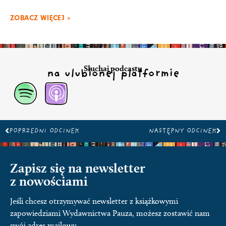
ZOBACZ WIĘCEJ »
Słuchaj podcastu
na ulubionej platformie
Prev
Na
POPRZEDNI ODCINEK
NASTĘPNY ODCINEK
Zapisz się na newsletter
z nowościami
Jeśli chcesz otrzymywać newsletter z książkowymi
zapowiedziami Wydawnictwa Pauza, możesz zostawić nam
swój adres mailowy.