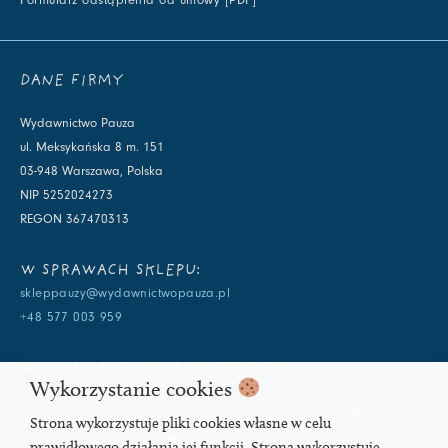
DANE FIRMY
Wydawnictwo Pauza
ul. Meksykańska 8 m. 151
03-948 Warszawa, Polska
NIP 5252024273
REGON 367470313
W SPRAWACH SKLEPU:
skleppauzy@wydawnictwopauza.pl
+48 577 003 959
W SPRAWACH WYDAWNICZYCH:
Wykorzystanie cookies
info@wydawnictwopauza.pl
+48 501 177 119 (czynny w dni powszednie w godzinach 11-15,
Strona wykorzystuje pliki cookies własne w celu
proszę o wysłanie wiadomości SMS, gdybym nie odbierała)
prawidłowego działania jej funkcji. Strona wykorzystuje