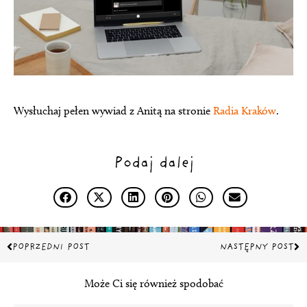
Wysłuchaj pełen wywiad z Anitą na stronie
Radia Kraków
.
Podaj dalej
Prev
Na
POPRZEDNI POST
NASTĘPNY POST
Może Ci się również spodobać