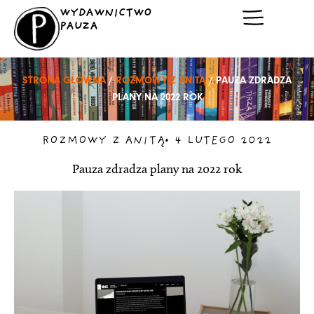
Przejdź
WYDAWNICTWO
do
PAUZA
treści
STRONA GŁÓWNA
/
ROZMOWY Z ANITĄ
/ PAUZA ZDRADZA
PLANY NA 2022 ROK
ROZMOWY Z ANITĄ
•
4 LUTEGO 2022
Pauza zdradza plany na 2022 rok