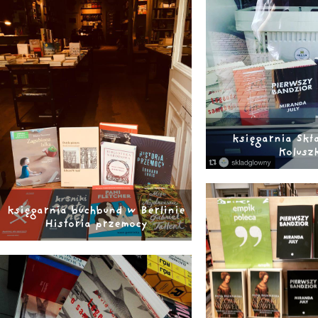
księgarnia Skł
Kolusz
księgarnia buchbund w Berlinie
Historia przemocy