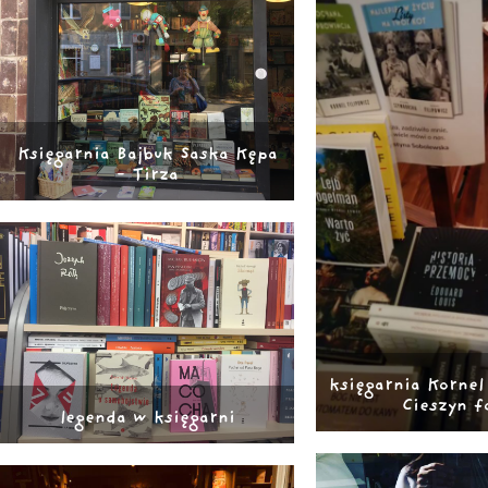
Księgarnia Bajbuk Saska Kępa
- Tirza
księgarnia Kornel 
Cieszyn f
legenda w księgarni