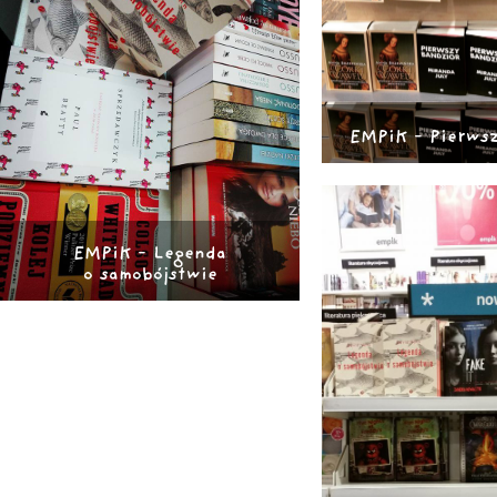
EMPiK - Pierwsz
EMPiK - Legenda
o samobójstwie