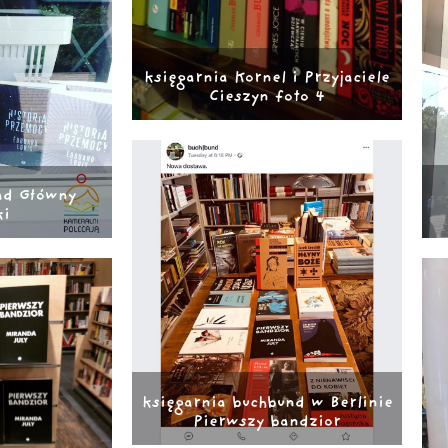
księgarnia Kornel i Przyjaciele
Cieszyn foto 4
ad Główny
ki
księgarnia buchbund w Berlinie
Pierwszy bandzior