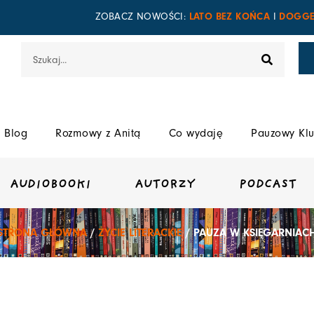
LATO BEZ KOŃCA
DOGGE
ZOBACZ NOWOŚCI:
I
Szukaj
Blog
Rozmowy z Anitą
Co wydaję
Pauzowy Klu
AUDIOBOOKI
AUTORZY
PODCAST
STRONA GŁÓWNA
/
ŻYCIE LITERACKIE
/ PAUZA W KSIĘGARNIAC