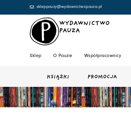
Przejdź
skleppauzy@wydawnictwopauza.pl
do
treści
WYDAWNICTWO
PAUZA
Sklep
O Pauzie
Współpracownicy
KSIĄŻKI
PROMOCJA