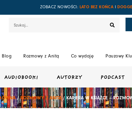
LATO BEZ KOŃCA
DOGGE
ZOBACZ NOWOŚCI:
I
Szukaj
Blog
Rozmowy z Anitą
Co wydaję
Pauzowy Klu
AUDIOBOOKI
AUTORZY
PODCAST
GŁÓWNA
/
ROZMOWY Z ANITĄ
/ KARIERA W KSIĄŻCE – ROZMOW