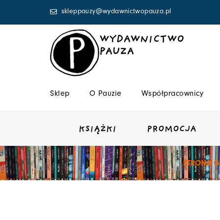
Przejdź
skleppauzy@wydawnictwopauza.pl
do
treści
WYDAWNICTWO
PAUZA
Sklep
O Pauzie
Współpracownicy
KSIĄŻKI
PROMOCJA
STRONA 