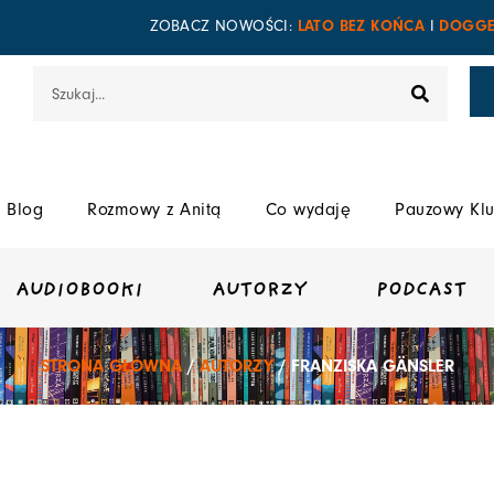
LATO BEZ KOŃCA
DOGGE
ZOBACZ NOWOŚCI:
I
Szukaj
Blog
Rozmowy z Anitą
Co wydaję
Pauzowy Klu
AUDIOBOOKI
AUTORZY
PODCAST
STRONA GŁÓWNA
/
AUTORZY
/ FRANZISKA GÄNSLER