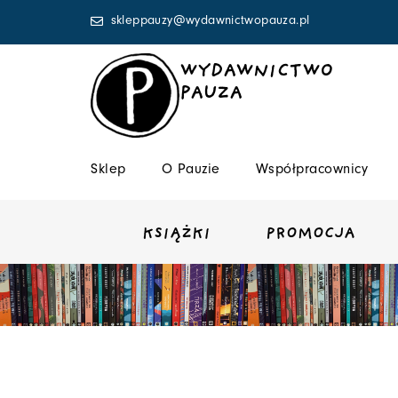
Przejdź
skleppauzy@wydawnictwopauza.pl
do
treści
WYDAWNICTWO
PAUZA
Sklep
O Pauzie
Współpracownicy
KSIĄŻKI
PROMOCJA