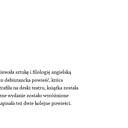
owała sztukę i filologię angielską
o debiutancka powieść, która
afiła na deski teatru, książka została
yczne wydanie zostało wyróżnione
pisała też dwie kolejne powieści.