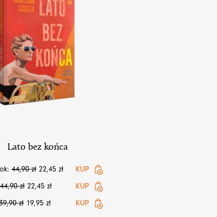
Lato bez końca
ok:
44,90
zł
22,45
zł
KUP
44,90
zł
22,45
zł
KUP
39,90
zł
19,95
zł
KUP