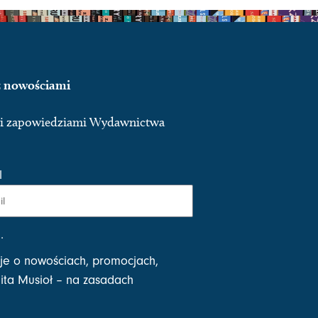
 z nowościami
ymi zapowiedziami Wydawnictwa
l
i
.
je o nowościach, promocjach,
ta Musioł – na zasadach