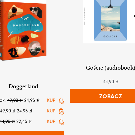
Goście (audiobook
44,90
zł
Doggerland
ZOBACZ
ok:
49,90
zł
24,95
zł
KUP
49,90
zł
24,95
zł
KUP
44,90
zł
22,45
zł
KUP