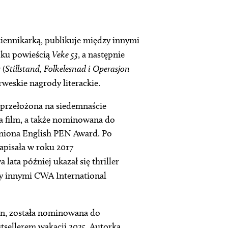
ziennikarką, publikuje między innymi
oku powieścią
Veke 53
, a następnie
 (
Stillstand, Folkelesnad i Operasjon
rweskie nagrody literackie.
, przełożona na siedemnaście
na film, a także nominowana do
żniona English PEN Award. Po
apisała w roku 2017
a lata później ukazał się thriller
y innymi CWA International
tn, została nominowana do
estsellerem wakacji 2025. Autorka