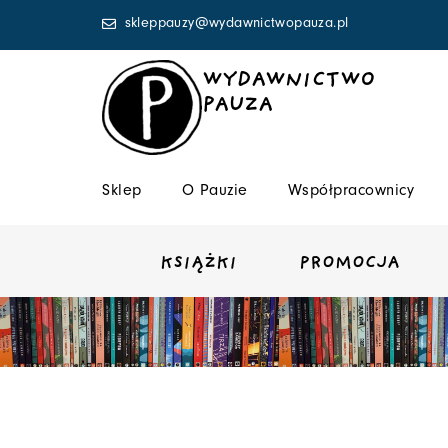
Przejdź
skleppauzy@wydawnictwopauza.pl
do
treści
WYDAWNICTWO
PAUZA
Sklep
O Pauzie
Współpracownicy
KSIĄŻKI
PROMOCJA