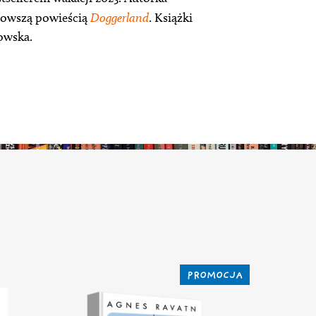
jnowszą powieścią
Doggerland
. Książki
owska.
PROMOCJA