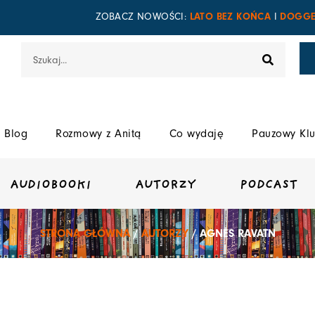
LATO BEZ KOŃCA
DOGGE
ZOBACZ NOWOŚCI:
I
Szukaj
Blog
Rozmowy z Anitą
Co wydaję
Pauzowy Klu
AUDIOBOOKI
AUTORZY
PODCAST
STRONA GŁÓWNA
/
AUTORZY
/ AGNES RAVATN