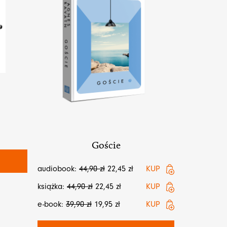
)
Goście
audiobook:
44,90
zł
22,45
zł
KUP
książka:
44,90
zł
22,45
zł
KUP
e-book:
39,90
zł
19,95
zł
KUP