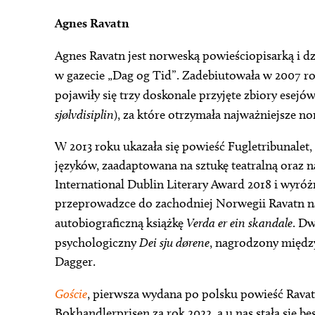
Agnes Ravatn
Agnes Ravatn jest norweską powieściopisarką i d
w gazecie „Dag og Tid”. Zadebiutowała w 2007 r
pojawiły się trzy doskonale przyjęte zbiory esejów
sjølvdisiplin
), za które otrzymała najważniejsze no
W 2013 roku ukazała się powieść Fugletribunalet
języków, zaadaptowana na sztukę teatralną oraz 
International Dublin Literary Award 2018 i wyró
przeprowadzce do zachodniej Norwegii Ravatn n
autobiograficzną książkę
Verda er ein skandale
. Dw
psychologiczny
Dei sju dørene
, nagrodzony międz
Dagger.
Goście
, pierwsza wydana po polsku powieść Rava
Bokhandlerprisen za rok 2022, a u nas stała się b