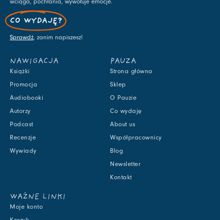
wciąga, pochłania, wywołuje emocje.
CO WYDAJĘ?
Sprawdź
, zanim napiszesz!
NAWIGACJA
PAUZA
Książki
Strona główna
Promocja
Sklep
Audiobooki
O Pauzie
Autorzy
Co wydaję
Podcast
About us
Recenzje
Współpracownicy
Wywiady
Blog
Newsletter
Kontakt
WAŻNE LINKI
Moje konto
Koszyk