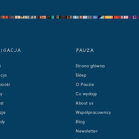
IGACJA
PAUZA
i
Strona główna
cja
Sklep
booki
O Pauzie
zy
Co wydaję
st
About us
zje
Współpracownicy
dy
Blog
Newsletter