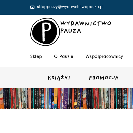
Przejdź
skleppauzy@wydawnictwopauza.pl
do
treści
WYDAWNICTWO
PAUZA
Sklep
O Pauzie
Współpracownicy
KSIĄŻKI
PROMOCJA