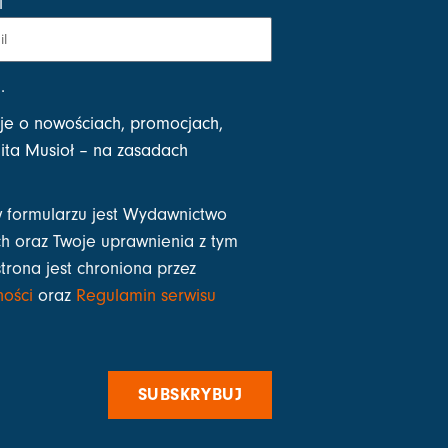
l
i
.
je o nowościach, promocjach,
ta Musioł – na zasadach
 formularzu jest Wydawnictwo
h oraz Twoje uprawnienia z tym
strona jest chroniona przez
ności
oraz
Regulamin serwisu
SUBSKRYBUJ