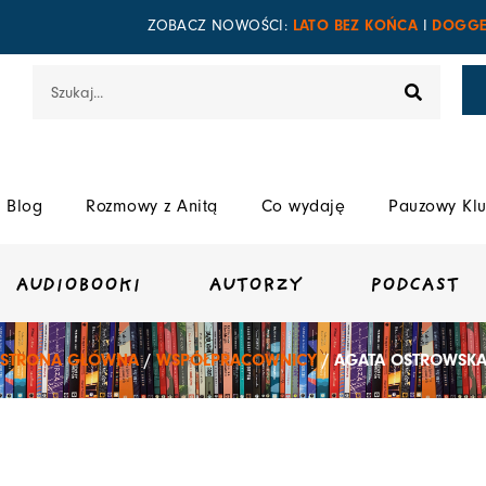
LATO BEZ KOŃCA
DOGGE
ZOBACZ NOWOŚCI:
I
Szukaj
Blog
Rozmowy z Anitą
Co wydaję
Pauzowy Klu
AUDIOBOOKI
AUTORZY
PODCAST
STRONA GŁÓWNA
/
WSPÓŁPRACOWNICY
/ AGATA OSTROWSK