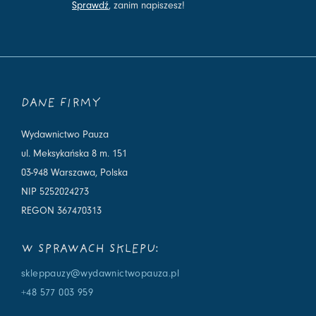
Sprawdź
, zanim napiszesz!
DANE FIRMY
Wydawnictwo Pauza
ul. Meksykańska 8 m. 151
03-948 Warszawa, Polska
NIP 5252024273
REGON 367470313
W SPRAWACH SKLEPU:
skleppauzy@wydawnictwopauza.pl
+48 577 003 959