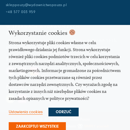
skleppauzy@wydawnictwopauza.pl
+48 577 003 959
W SPRAWACH WYDAWNICZYCH:
Wykorzystanie cookies
info@wydawnictwopauza.pl
+48 501 177 119 (czynny w dni powszednie w godzinach 11-15,
Strona wykorzystuje pliki cookies własne w celu
proszę o wysłanie wiadomości SMS, gdybym nie odbierała)
prawidłowego działania jej funkcji. Strona wykorzystuje
również pliki cookies podmiotów trzecich w celu korzystania
SOCIAL MEDIA
z zewnętrznych narzędzi analitycznych, społecznościowych,
marketingowych. Informacje gromadzone za pośrednictwem
tych plików cookies przetwarzane są również przez
dostawców narzędzi zewnętrznych. Czy wyrażach zgodę na
PODCAST
korzystanie z innych niż niezbędne plików cookies na
zasadach opisanych w polityce prywatności?
Ustawienia cookies
ODRZUĆ
© 2026 | Wydawnictwo Pauza
ZAAKCEPTUJ WSZYSTKIE
Strona pod troskliwymi skrzydłami
SIMPLY yourself