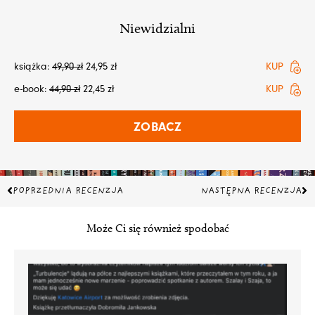
Niewidzialni
książka:
49,90
zł
24,95
zł
KUP
e-book:
44,90
zł
22,45
zł
KUP
ZOBACZ
Prev
Na
POPRZEDNIA RECENZJA
NASTĘPNA RECENZJA
Może Ci się również spodobać