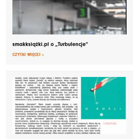
smakksiążki.pl o „Turbulencje”
CZYTAJ WIĘCEJ »