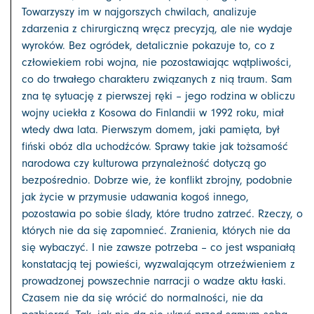
Towarzyszy im w najgorszych chwilach, analizuje
zdarzenia z chirurgiczną wręcz precyzją, ale nie wydaje
wyroków. Bez ogródek, detalicznie pokazuje to, co z
człowiekiem robi wojna, nie pozostawiając wątpliwości,
co do trwałego charakteru związanych z nią traum. Sam
zna tę sytuację z pierwszej ręki – jego rodzina w obliczu
wojny uciekła z Kosowa do Finlandii w 1992 roku, miał
wtedy dwa lata. Pierwszym domem, jaki pamięta, był
fiński obóz dla uchodźców. Sprawy takie jak tożsamość
narodowa czy kulturowa przynależność dotyczą go
bezpośrednio. Dobrze wie, że konflikt zbrojny, podobnie
jak życie w przymusie udawania kogoś innego,
pozostawia po sobie ślady, które trudno zatrzeć. Rzeczy, o
których nie da się zapomnieć. Zranienia, których nie da
się wybaczyć. I nie zawsze potrzeba – co jest wspaniałą
konstatacją tej powieści, wyzwalającym otrzeźwieniem z
prowadzonej powszechnie narracji o wadze aktu łaski.
Czasem nie da się wrócić do normalności, nie da