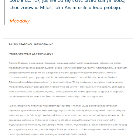
pozbierać. Tak, jak nie da się ukryć przed samym sobą,
choć zarówno Miloš, jak i Arsim usilnie tego próbują.
Moodaily