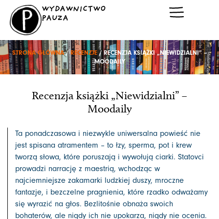
Przejdź
WYDAWNICTWO
do
PAUZA
treści
STRONA GŁÓWNA
/
RECENZJE
/ RECENZJA KSIĄŻKI „NIEWIDZIALNI” –
MOODAILY
Recenzja książki „Niewidzialni” –
Moodaily
Ta ponadczasowa i niezwykle uniwersalna powieść nie
jest spisana atramentem – to łzy, sperma, pot i krew
tworzą słowa, które poruszają i wywołują ciarki. Statovci
prowadzi narrację z maestrią, wchodząc w
najciemniejsze zakamarki ludzkiej duszy, mroczne
fantazje, i bezczelne pragnienia, które rzadko odważamy
się wyrazić na głos. Bezlitośnie obnaża swoich
bohaterów, ale nigdy ich nie upokarza, nigdy nie ocenia.