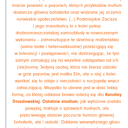
mierze powieść o pozorach, których przykładów multum
dostarcza główna bohaterka oraz widziane jej oczyma
norweskie społeczeństwo. (…) Podmiejskie Zacisze
i jego mieszkańcy to z kolei pokaz
drobnomieszczańskiej samoobłudy w nowoczesnym
wykonaniu – zamieszkujące te dzielnicę małżeństwa
(same białe i heteroseksualne) prześcigają się
w tolerancji i postępowości, nie dostrzegając, że tym
samym zamykają się na wszelkie odstępstwa od ich
(nie)normy. Jedyną osobą, która nie bierze udziału
w grze pozorów, jest matka Elin, ale u niej z kolei
wynikać się to zdaje z nieczułości o socjopatę wręcz
zahaczającą. Wszystko to ubrane jest w dość lekką
Karoliny
formę, za której oddanie brawa należą się dla
Drozdowskiej
Ostatnie stadium
.
, jak wyłożone zostało
powyżej, traktuje o sprawach trudnych, ale
przeciwwagę stanowi poczucie humoru głównej
bohaterki, ale i autorki. Oddanie wewnętrznego głosu