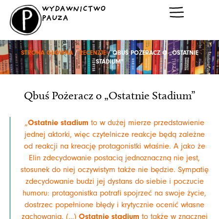
Przejdź
WYDAWNICTWO
do
PAUZA
treści
STRONA GŁÓWNA
/
RECENZJE
/ QBUŚ POŻERACZ O „OSTATNIE
STADIUM”
Qbuś Pożeracz o „Ostatnie Stadium”
Ostatnie stadium
„
to w dużej mierze przedstawienie
jednej aktorki, więc czytelnicze reakcje będą zależne
od reakcji na kreację protagonistki właśnie. A jako że
Elin zdecydowanie postacią jednoznaczną nie jest,
stosunek do niej oczywistym także nie będzie. Sympatię
zdecydowanie budzi jej dystans do siebie i poczucie
humoru: protagonistka potrafi spojrzeć na swoje życie,
dostrzec popełnione błędy i krytycznie ocenić własne
Ostatnie stadium
zachowania. (…)
to także w znacznej