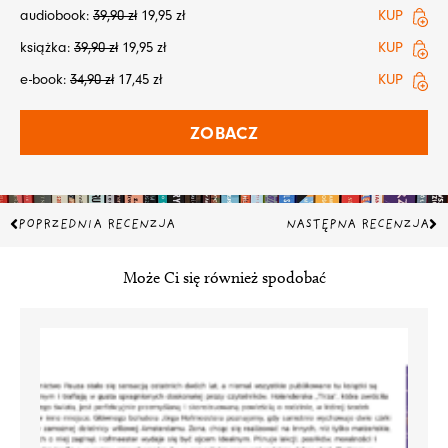
audiobook:
39,90
zł
19,95
zł
KUP
książka:
39,90
zł
19,95
zł
KUP
e-book:
34,90
zł
17,45
zł
KUP
ZOBACZ
Prev
Na
POPRZEDNIA RECENZJA
NASTĘPNA RECENZJA
Może Ci się również spodobać